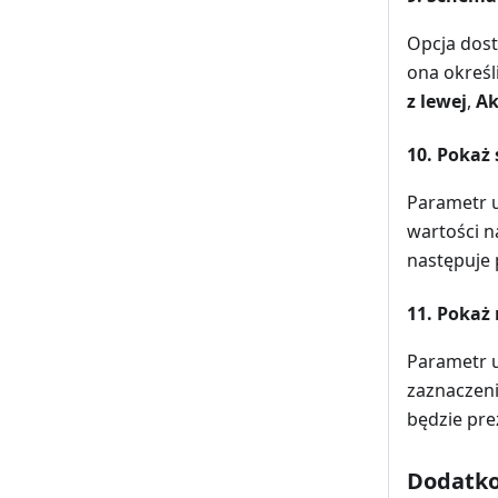
Opcja dost
ona określ
z lewej
,
Ak
10. Pokaż
Parametr u
wartości n
następuje 
11. Pokaż
Parametr u
zaznaczen
będzie pr
Dodatk