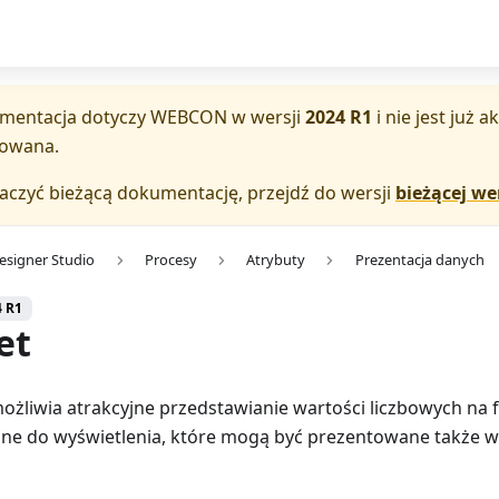
mentacja dotyczy
WEBCON
w wersji
2024 R1
i nie jest już 
zowana.
aczyć bieżącą dokumentację, przejdź do wersji
bieżącej wer
esigner Studio
Procesy
Atrybuty
Prezentacja danych
4 R1
et
ożliwia atrakcyjne przedstawianie wartości liczbowych na
ne do wyświetlenia, które mogą być prezentowane także w