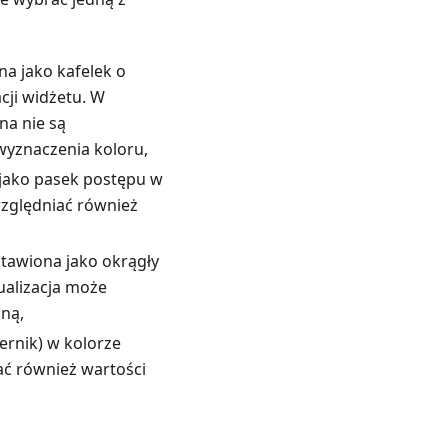
a jako kafelek o
ji widżetu. W
na nie są
wyznaczenia koloru,
jako pasek postępu w
względniać również
tawiona jako okrągły
ualizacja może
ną,
ernik) w kolorze
ać również wartości