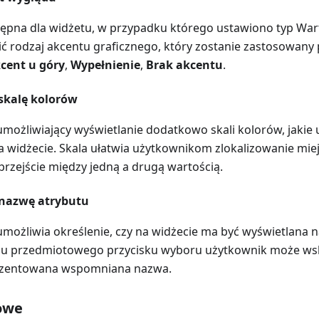
ępna dla widżetu, w przypadku którego ustawiono typ War
ić rodzaj akcentu graficznego, który zostanie zastosowany 
cent u góry
,
Wypełnienie
,
Brak akcentu
.
 skalę kolorów
możliwiający wyświetlanie dodatkowo skali kolorów, jakie u
a widżecie. Skala ułatwia użytkownikom zlokalizowanie mie
przejście między jedną a drugą wartością.
 nazwę atrybutu
możliwia określenie, czy na widżecie ma być wyświetlana 
iu przedmiotowego przycisku wyboru użytkownik może wsk
ezentowana wspomniana nazwa.
owe