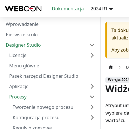
Dokumentacja
2024 R1
Wprowadzenie
Ta doku
Pierwsze kroki
aktuali
Designer Studio
Aby zob
Licencje
Menu główne
D
Pasek narzędzi Designer Studio
Wersja: 202
Widż
Aplikacje
Procesy
Atrybut um
Tworzenie nowego procesu
wybiera da
Konfiguracja procesu
wartości.
Reguły biznesowe