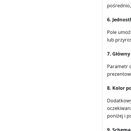
pośrednio,
6. Jednost
Pole umożl
lub przyros
7. Główny
Parametr d
prezentowa
8. Kolor 
Dodatkowy 
oczekiwana
poniżej i 
9. Schema