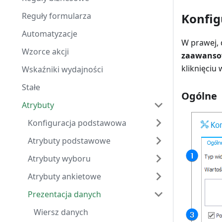
Reguły formularza
Konfi
Automatyzacje
W prawej, 
Wzorce akcji
zaawans
kliknięciu
Wskaźniki wydajności
Stałe
Ogólne
Atrybuty
Konfiguracja podstawowa
Atrybuty podstawowe
Atrybuty wyboru
Atrybuty ankietowe
Prezentacja danych
Wiersz danych