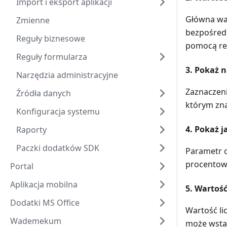
Import i eksport aplikacji
Główna war
Zmienne
bezpośredn
Reguły biznesowe
pomocą reg
Reguły formularza
3. Pokaż n
Narzędzia administracyjne
Zaznaczeni
Źródła danych
którym zna
Konfiguracja systemu
4. Pokaż 
Raporty
Paczki dodatków SDK
Parametr o
procentowy
Portal
Aplikacja mobilna
5. Wartoś
Dodatki MS Office
Wartość li
Wademekum
może wstaw