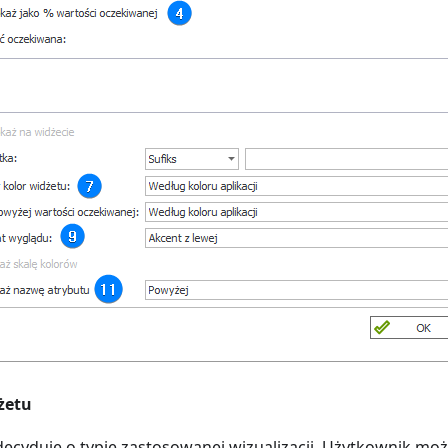
żetu
ecyduje o typie zastosowanej wizualizacji. Użytkownik moż