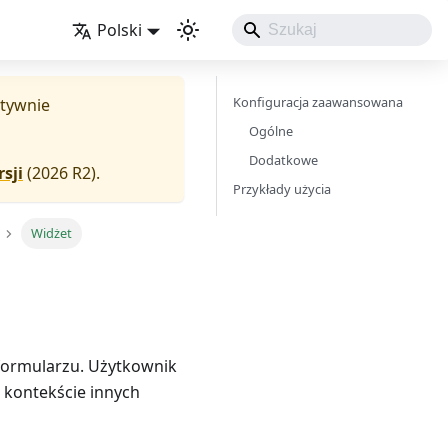
Polski
Konfiguracja zaawansowana
aktywnie
Ogólne
Dodatkowe
sji
(
2026 R2
).
Przykłady użycia
Widżet
 formularzu. Użytkownik
 kontekście innych