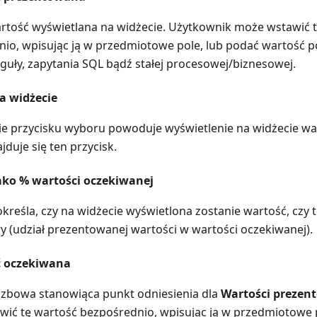
tość wyświetlana na widżecie. Użytkownik może wstawić 
io, wpisując ją w przedmiotowe pole, lub podać wartość po
uły, zapytania SQL bądź stałej procesowej/biznesowej.
a widżecie
e przycisku wyboru powoduje wyświetlenie na widżecie war
jduje się ten przycisk.
jako % wartości oczekiwanej
kreśla, czy na widżecie wyświetlona zostanie wartość, czy 
 (udział prezentowanej wartości w wartości oczekiwanej).
ć oczekiwana
czbowa stanowiąca punkt odniesienia dla
Wartości prezen
ić tę wartość bezpośrednio, wpisując ją w przedmiotowe 