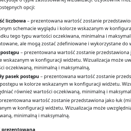
ostępnych opcji:
ść liczbowa
– prezentowana wartość zostanie przedstawion
onym schemacie wyglądu i kolorze wskazanym w konfigurac
dku tego typu wartości oczekiwana, minimalna i maksymal
towane, ale mogą zostać zdefiniowane i wykorzystane do 
 postępu
– prezentowana wartość zostanie przedstawiona 
e wskazanym w konfiguracji widżetu. Wizualizacja może u
ci oczekiwaną, minimalną i maksymalną,
ły pasek postępu
– prezentowana wartość zostanie przeds
postępu w kolorze wskazanym w konfiguracji widżetu. Wiz
dniać również wartości oczekiwaną, minimalną i maksymal
prezentowana wartość zostanie przedstawiona jako łuk (mi
nym w konfiguracji widżetu. Wizualizacja może uwzględni
waną, minimalną i maksymalną.
ć prezentowana