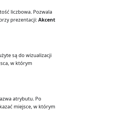
tość liczbowa. Pozwala
przy prezentacji:
Akcent
żyte są do wizualizacji
jsca, w którym
nazwa atrybutu. Po
azać miejsce, w którym