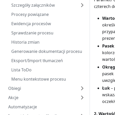
Szczegóły załączników
czterech d
Procesy powiązane
Warto
Ewidencja procesów
określ
przypa
Sprawdzanie procesu
prezen
Historia zmian
Pasek
Generowanie dokumentacji procesu
kolorz
wartoś
Eksport/Import tłumaczeń
Okrąg
Lista ToDo
pasek 
Menu kontekstowe procesu
uwzglę
Łuk
– 
Obiegi
wskaza
Akcje
oczeki
Automatyzacje
2. Wartoś