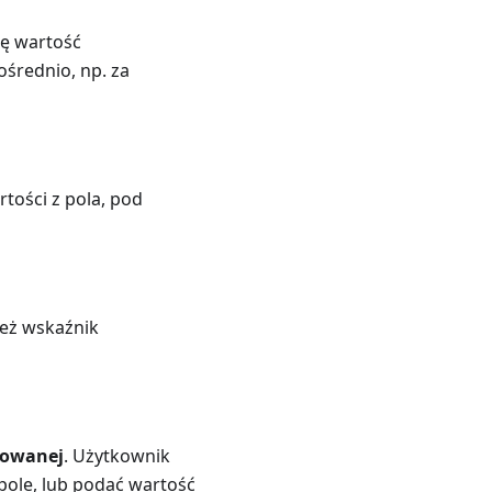
tę wartość
średnio, np. za
tości z pola, pod
też wskaźnik
towanej
. Użytkownik
pole, lub podać wartość