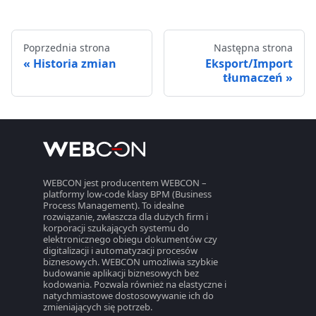
Poprzednia strona
Następna strona
Historia zmian
Eksport/Import
tłumaczeń
WEBCON jest producentem WEBCON –
platformy low-code klasy BPM (Business
Process Management). To idealne
rozwiązanie, zwłaszcza dla dużych firm i
korporacji szukających systemu do
elektronicznego obiegu dokumentów czy
digitalizacji i automatyzacji procesów
biznesowych. WEBCON umożliwia szybkie
budowanie aplikacji biznesowych bez
kodowania. Pozwala również na elastyczne i
natychmiastowe dostosowywanie ich do
zmieniających się potrzeb.