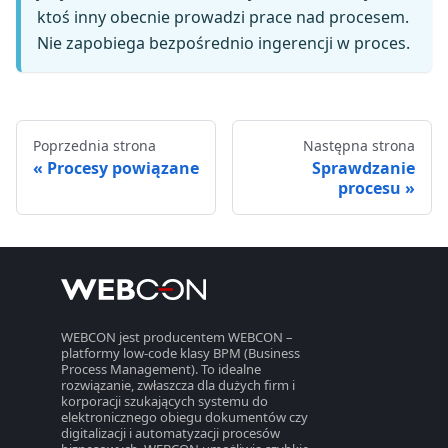
ktoś inny obecnie prowadzi prace nad procesem.
Nie zapobiega bezpośrednio ingerencji w proces.
Poprzednia strona
Następna strona
Procesy powiązane
Sprawdzanie
procesu
WEBCON jest producentem WEBCON –
platformy low-code klasy BPM (Business
Process Management). To idealne
rozwiązanie, zwłaszcza dla dużych firm i
korporacji szukających systemu do
elektronicznego obiegu dokumentów czy
digitalizacji i automatyzacji procesów