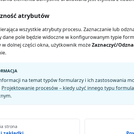
czność atrybutów
ierająca wszystkie atrybuty procesu. Zaznaczanie lub odzn
y dane pole będzie widoczne w konfigurowanym typie formu
 w dolnej części okna, użytkownik może
Zaznaczyć/Odznac
ie.
ORMACJA
informacji na temat typów formularzy i ich zastosowania m
e
Projektowanie procesów – kiedy użyć innego typu formula
znym.
ia strona
i zakładki
Po