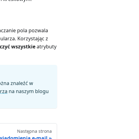
aczanie pola pozwala
larza. Korzystając z
zyć wszystkie
atrybuty
ożna znaleźć w
rza
na naszym blogu
Następna strona
wiadomienia e-mail