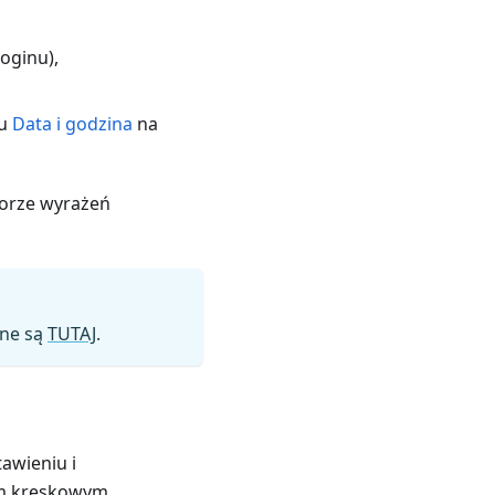
oginu),
pu
Data i godzina
na
torze wyrażeń
pne są
TUTAJ
.
tawieniu i
em kreskowym.