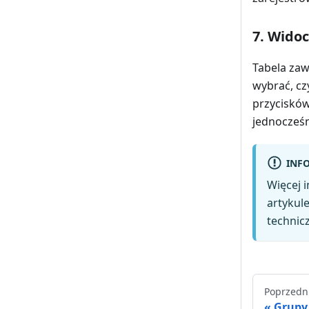
7. Wido
Tabela zaw
wybrać, cz
przycisków
jednocześn
INF
Więcej 
artykul
technic
Poprzedn
Grupy 