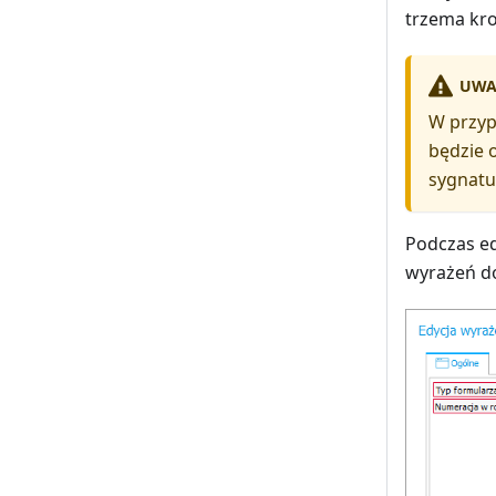
trzema kro
UWA
W przyp
będzie 
sygnatu
Podczas ed
wyrażeń d