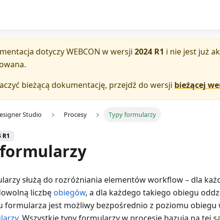
mentacja dotyczy
WEBCON
w wersji
2024 R1
i nie jest już 
zowana.
aczyć bieżącą dokumentację, przejdź do wersji
bieżącej wer
esigner Studio
Procesy
Typy formularzy
4 R1
 formularzy
larzy służą do rozróżniania elementów workflow – dla k
dowolną liczbę
obiegów
, a dla każdego takiego obiegu oddz
 formularza jest możliwy bezpośrednio z poziomu obiegu
larzy
. Wszystkie typy formularzy w procesie bazują na tej s