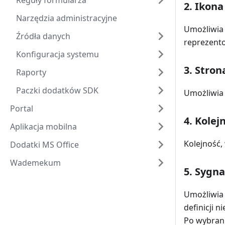
Reguły formularza
2. Ikona 
Narzędzia administracyjne
Umożliwia 
Źródła danych
reprezento
Konfiguracja systemu
3. Stro
Raporty
Paczki dodatków SDK
Umożliwia 
Portal
4. Kolej
Aplikacja mobilna
Kolejność,
Dodatki MS Office
Wademekum
5. Sygn
Umożliwia 
definicji 
Po wybran