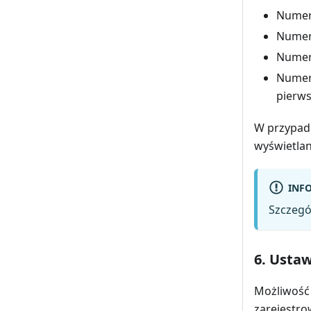
Numera
Numera
Numera
Numera
pierws
W przypadk
wyświetlan
INF
Szczegó
6. Usta
Możliwość
zarejestr