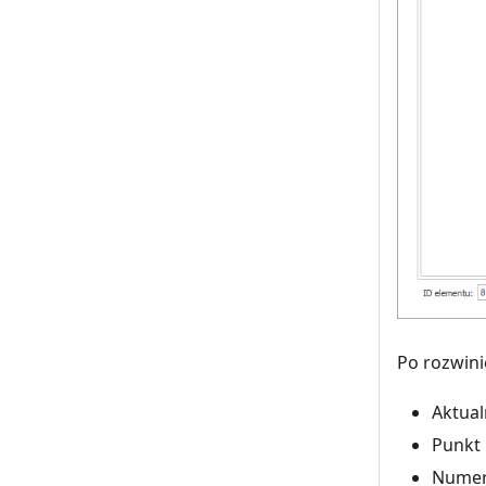
Po rozwin
Aktual
Punkt 
Numera