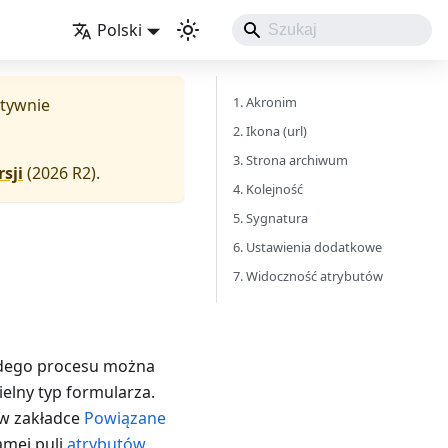
Polski
1. Akronim
aktywnie
2. Ikona (url)
3. Strona archiwum
sji
(
2026 R2
).
4. Kolejność
5. Sygnatura
6. Ustawienia dodatkowe
7. Widoczność atrybutów
ażdego procesu można
ielny typ formularza.
 w zakładce
Powiązane
amej puli
atrybutów
,