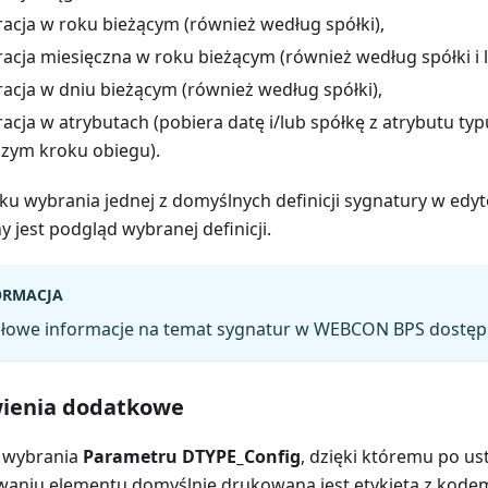
cja w roku bieżącym (również według spółki),
cja miesięczna w roku bieżącym (również według spółki i l
cja w dniu bieżącym (również według spółki),
cja w atrybutach (pobiera datę i/lub spółkę z atrybutu ty
zym kroku obiegu).
u wybrania jednej z domyślnych definicji sygnatury w edy
y jest podgląd wybranej definicji.
ORMACJA
łowe informacje na temat sygnatur w WEBCON BPS dostę
wienia dodatkowe
 wybrania
Parametru DTYPE_Config
, dzięki któremu po us
owaniu elementu domyślnie drukowana jest etykieta z kod