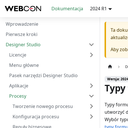
Dokumentacja
2024 R1
Wprowadzenie
Ta doku
Pierwsze kroki
aktuali
Designer Studio
Aby zob
Licencje
Menu główne
D
Pasek narzędzi Designer Studio
Wersja: 202
Typy
Aplikacje
Procesy
Typy formu
Tworzenie nowego procesu
utworzyć 
Konfiguracja procesu
Wybór typu
Reguły biznesowe
typy formu