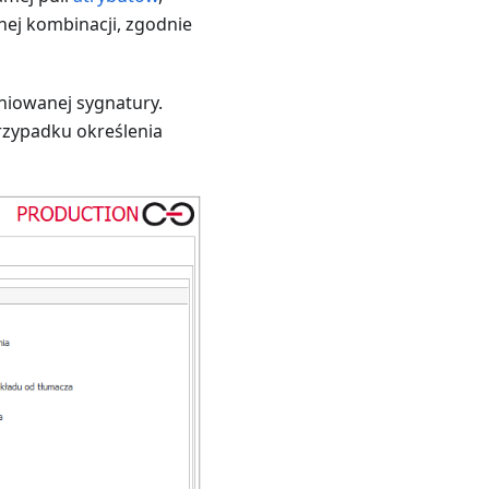
nej kombinacji, zgodnie
niowanej sygnatury.
rzypadku określenia