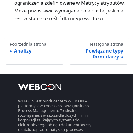
ograniczenia zdefiniowane w Matrycy atrybutów.
Może pozostawić wymagane pole puste, jeśli nie
jest w stanie określić dla niego wartości.
Poprzednia strona
Następna strona
Analizy
Powiązane typy
formularzy
WEBCON jest producentem WEBCON –
platformy low-code klasy BPM (Business
Process Management). To idealne
rozwiązanie, zwłaszcza dla dużych firm i
korporacji szukających systemu do
elektronicznego obiegu dokumentów czy
digitalizacji i automatyzacji procesów