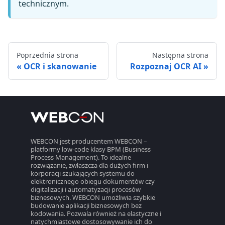
technicznym.
Poprzednia strona
Następna strona
OCR i skanowanie
Rozpoznaj OCR AI
WEBCON jest producentem WEBCON –
platformy low-code klasy BPM (Business
Process Management). To idealne
rozwiązanie, zwłaszcza dla dużych firm i
korporacji szukających systemu do
elektronicznego obiegu dokumentów czy
digitalizacji i automatyzacji procesów
biznesowych. WEBCON umożliwia szybkie
budowanie aplikacji biznesowych bez
kodowania. Pozwala również na elastyczne i
natychmiastowe dostosowywanie ich do