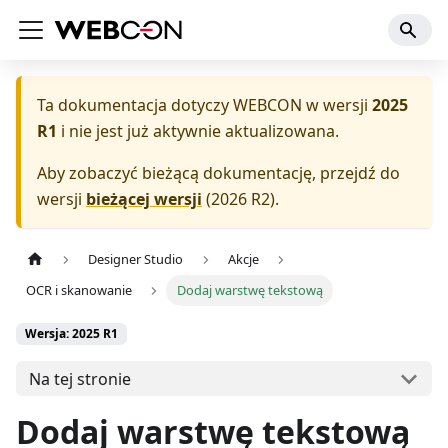
Ta dokumentacja dotyczy
WEBCON
w wersji
2025
R1
i nie jest już aktywnie aktualizowana.
Aby zobaczyć bieżącą dokumentację, przejdź do
wersji
bieżącej wersji
(
2026 R2
).
Designer Studio
Akcje
OCR i skanowanie
Dodaj warstwę tekstową
Wersja: 2025 R1
Na tej stronie
Dodaj warstwę tekstową